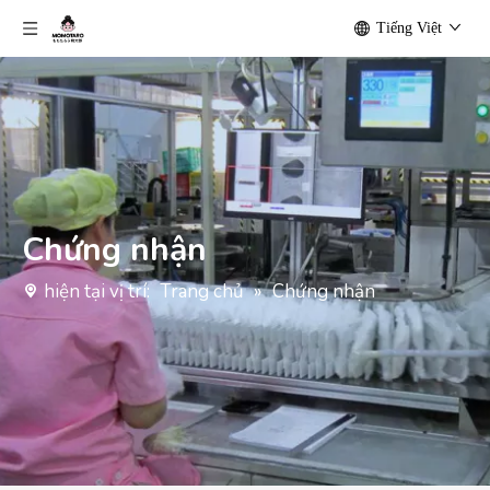
Tiếng Việt
Chứng nhận
hiện tại vị trí:
Trang chủ
»
Chứng nhận